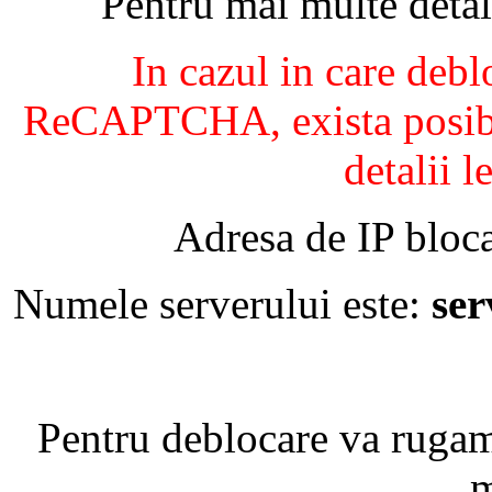
Pentru mai multe detal
In cazul in care debl
ReCAPTCHA, exista posibil
detalii l
Adresa de IP bloca
Numele serverului este:
se
Pentru deblocare va ruga
m